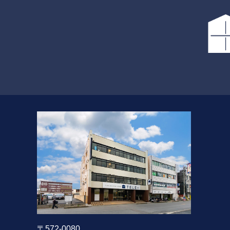
〒572-0080