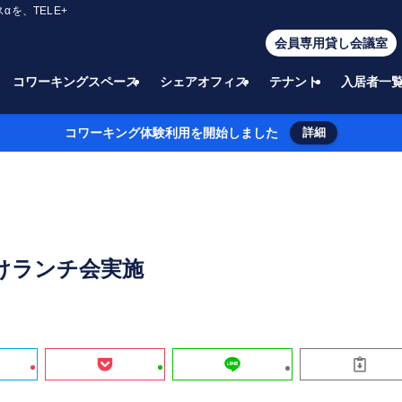
を、TELE+
会員専用貸し会議室
コワーキングスペース
シェアオフィス
テナント
入居者一
コワーキング体験利用を開始しました
詳細
けランチ会実施