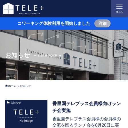
MENU
コワーキング体験利用を開始しました
詳細
お知らせ
– category –
ホーム
お知らせ
香里園テレプラス会員様向けラン
お知らせ
チ会実施
香里園テレプラス会員様の会員様の
交流を図るランチ会を8月20日に実